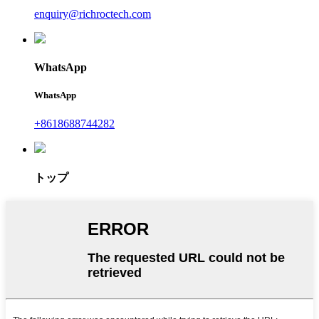
enquiry@richroctech.com
WhatsApp
WhatsApp
+8618688744282
トップ