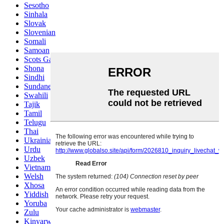
Sesotho
Sinhala
Slovak
Slovenian
Somali
Samoan
Scots Gaelic
Shona
Sindhi
Sundanese
Swahili
Tajik
Tamil
Telugu
Thai
Ukrainian
Urdu
Uzbek
Vietnamese
Welsh
Xhosa
Yiddish
Yoruba
Zulu
Kinyarwanda