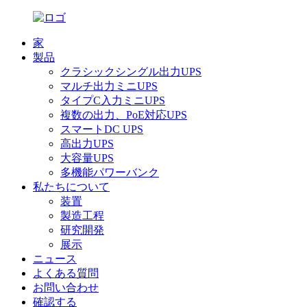
家
製品
クラシックシングル出力UPS
マルチ出力ミニUPS
タイプC入力ミニUPS
複数の出力、PoE対応UPS
スマートDC UPS
高出力UPS
大容量UPS
多機能パワーバンク
私たちについて
装置
製造工程
研究開発
展示
ニュース
よくある質問
お問い合わせ
確認する