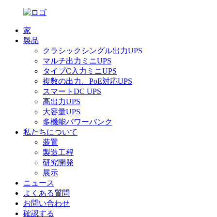
家
製品
クラシックシングル出力UPS
マルチ出力ミニUPS
タイプC入力ミニUPS
複数の出力、PoE対応UPS
スマートDC UPS
高出力UPS
大容量UPS
多機能パワーバンク
私たちについて
装置
製造工程
研究開発
展示
ニュース
よくある質問
お問い合わせ
確認する