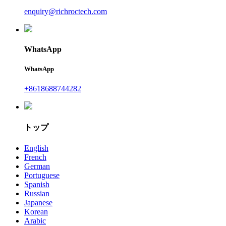
enquiry@richroctech.com
WhatsApp
WhatsApp
+8618688744282
トップ
English
French
German
Portuguese
Spanish
Russian
Japanese
Korean
Arabic