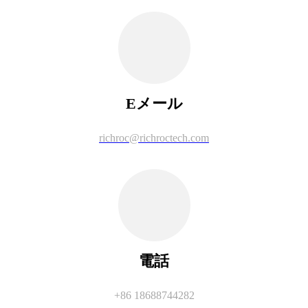
Eメール
richroc@richroctech.com
電話
+86 18688744282