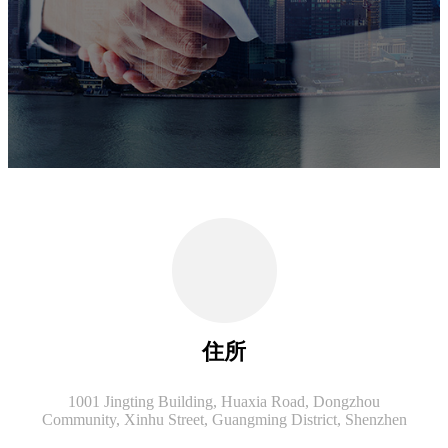
住所
1001 Jingting Building, Huaxia Road, Dongzhou
Community, Xinhu Street, Guangming District, Shenzhen