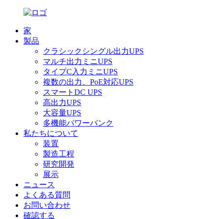
家
製品
クラシックシングル出力UPS
マルチ出力ミニUPS
タイプC入力ミニUPS
複数の出力、PoE対応UPS
スマートDC UPS
高出力UPS
大容量UPS
多機能パワーバンク
私たちについて
装置
製造工程
研究開発
展示
ニュース
よくある質問
お問い合わせ
確認する