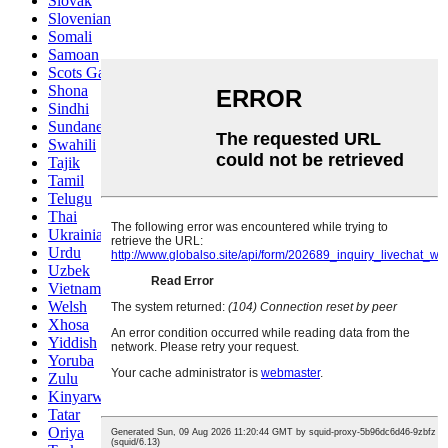
Slovak
Slovenian
Somali
Samoan
Scots Gaelic
Shona
Sindhi
Sundanese
Swahili
Tajik
Tamil
Telugu
Thai
Ukrainian
Urdu
Uzbek
Vietnamese
Welsh
Xhosa
Yiddish
Yoruba
Zulu
Kinyarwanda
Tatar
Oriya